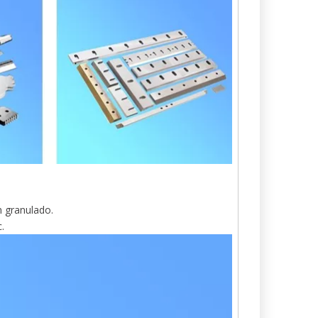
n granulado.
.