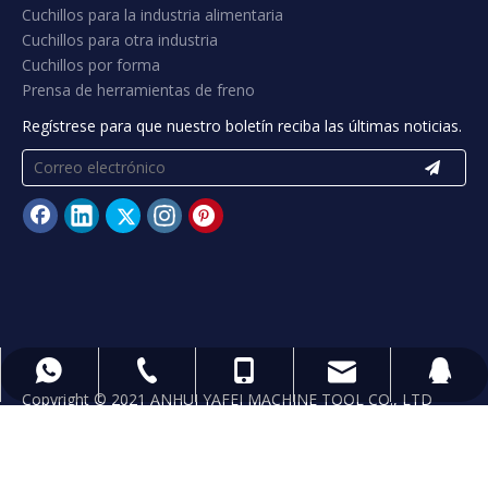
Cuchillos para la industria alimentaria
Cuchillos para otra industria
Cuchillos por forma
Prensa de herramientas de freno
Regístrese para que nuestro boletín reciba las últimas noticias.
yafeiblade@hotmail.com
+ 86 13965541302
+ 86 13965541302
+865556071185
89406822
Copyright © 2021 ANHUI YAFEI MACHINE TOOL CO., LTD
Technology by
leadong.com