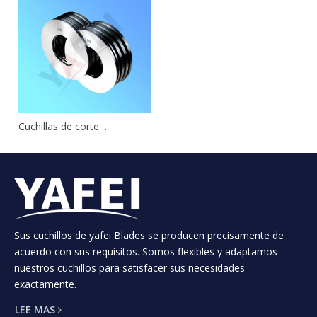
Cuchillas de corte
longitudinal de la línea
cortadora de metal
Añadir al carrito
1
2
»
Sus cuchillos de yafei Blades se producen precisamente de
acuerdo con sus requisitos. Somos flexibles y adaptamos
nuestros cuchillos para satisfacer sus necesidades
CLASIFICACIÓN DEL PRODUCTO
exactamente.
LEE MAS