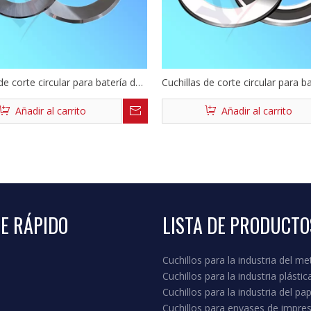
de corte circular para batería de
Cuchillas de corte circular para b
litio
Añadir al carrito
Añadir al carrito
E RÁPIDO
LISTA DE PRODUCTO
Cuchillos para la industria del me
s
Cuchillos para la industria plástic
Cuchillos para la industria del pap
Cuchillos para envases de impre