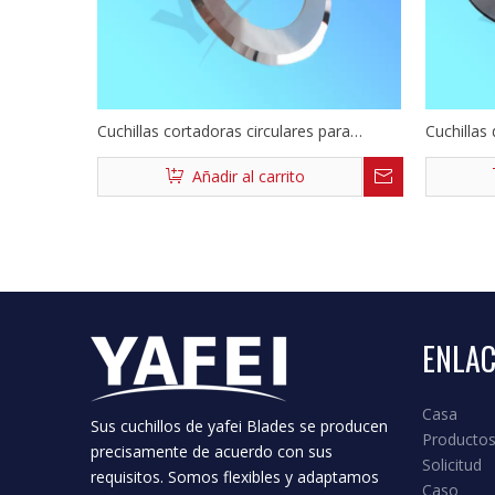
Cuchillas cortadoras circulares para
Cuchillas 
batería de litio
litio
Añadir al carrito
ENLAC
Casa
Sus cuchillos de yafei Blades se producen
Producto
precisamente de acuerdo con sus
Solicitud
requisitos. Somos flexibles y adaptamos
Caso