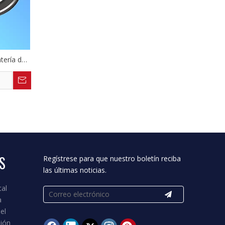
atería de
S
Regístrese para que nuestro boletín reciba
las últimas noticias.
tal
a
el
sión