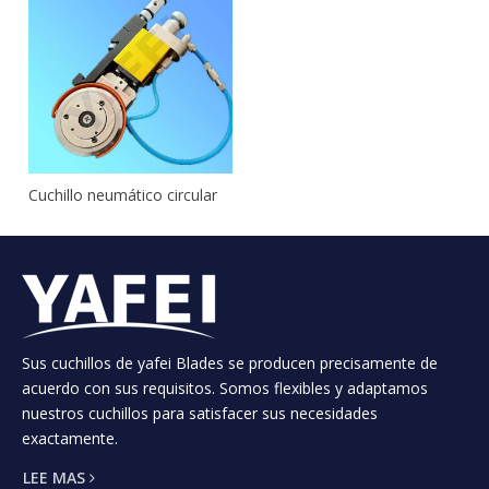
Cuchillo neumático circular
Añadir al carrito
1
2
3
»
Sus cuchillos de yafei Blades se producen precisamente de
acuerdo con sus requisitos. Somos flexibles y adaptamos
nuestros cuchillos para satisfacer sus necesidades
CLASIFICACIÓN DEL PRODUCTO
exactamente.
LEE MAS