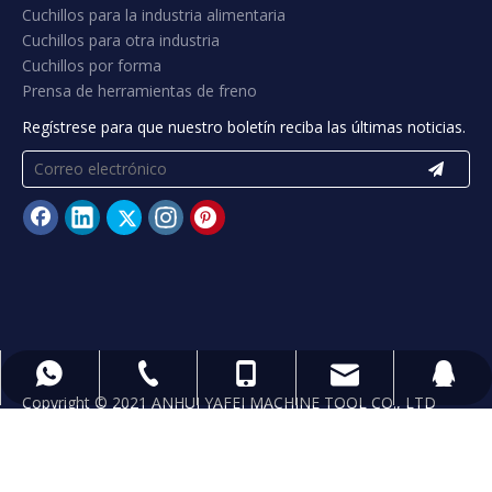
Cuchillos para la industria alimentaria
Cuchillos para otra industria
Cuchillos por forma
Prensa de herramientas de freno
Regístrese para que nuestro boletín reciba las últimas noticias.
yafeiblade@hotmail.com
+ 86 13965541302
+ 86 13965541302
+865556071185
89406822
Copyright © 2021 ANHUI YAFEI MACHINE TOOL CO., LTD
Technology by
leadong.com