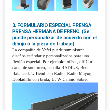
2. Terreno de freno de pulsación
inferior / muere. (Se puede
personalizar de acuerdo con el dibujo
o la pieza de trabajo)
Suministramos diseños estándar y
personalizados. Somos capaces de ofrecer
cualquier estándar o no estándar (muere de 2 V
muebles, matrices y múltiples V MUSE,
conjuntos de múltiples V, conjuntos de
dobladillo, estampillas, punzones, soportes,