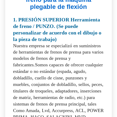
personalizar de acuerdo con el dibujo o
la pieza de trabajo)
Nuestra empresa se especializó en suministros
de herramientas de frenos de prensa para varios
modelos de frenos de prensa y
fabricantes.
Somos capaces de ofrecer cualquier
estándar o no estándar (espada, agudo,
dobladillo, cuello de cisne, punzones y
muebles, conjuntos de dobladillo, sellos, peces,
titulares de troqueles, adaptadores, inserciones
de matriz, herramientas de radio, etc.) para
sistemas de frenos de prensa principal, tales
Como Amada, Lvd, Accurpress, ACL, POWER
PRIMA, HACO, SALAGNINI, MVD,
COLGAR, DEBER, Deratech, Promecam-Euro
Style, Trumpf-Wila, Beyeler, Yangli, Yawei,
YSD, etc. Podemos suministrar una rica
selección de formas estándar o para realizar