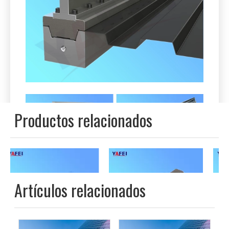
adaptadores, insertos de matriz, herramientas
de radio, etc.) para sistemas de frenos de
prensa principal como Amada, LVD,
Accurpress, ACL, POWER PRIMA, HACO,
SALAGNINI, MVD, COLGAR, DEBER,
Deratech, Promecam-Euro Style, Trumpf-Wila,
Beyeler, Yangli, Yawei, YSD, etc. Podemos
suministrar una rica selección de estándar
Formas o para hacer cualquier herramienta
especial bajo la solicitud de cliente, incluida la
longitud de 6000-8000 mm en una sola pieza.