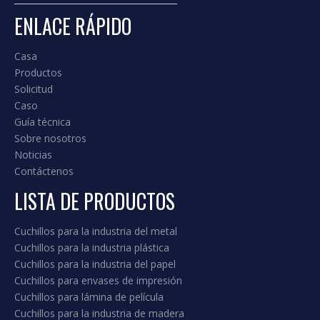
cartón de papel
ENLACE RÁPIDO
Añadir al carrito
Casa
1
2
3
4
...
11
»
Productos
Solicitud
Caso
Guía técnica
CLASIFICACIÓN DEL PRODUCTO
Sobre nosotros
Noticias
Contáctenos
LISTA DE PRODUCTOS
Cuchillos para la industria del metal
Cuchillos para la industria plástica
Cuchillos para la industria del papel
Cuchillos para envases de impresión
Cuchillos para lámina de película
Cuchillos para la industria de madera