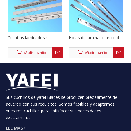
Cuchillas laminadoras
Hojas de laminado recto de
radiales y tangenciales
cartón de papel
Añadir al carrito
Añadir al carrito
Sus cuchillos de yafei Blades se producen precisamente de
acuerdo con sus requisitos. Somos flexibles y adaptamos
nuestros cuchillos para satisfacer sus necesidades
exactamente.
Cuchillos laminadores de
LEE MAS