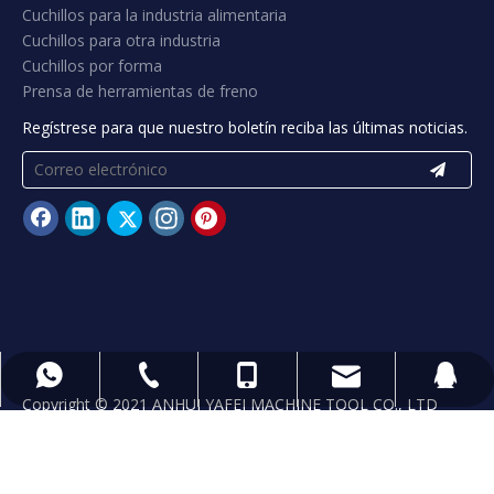
Cuchillos para la industria alimentaria
Cuchillos para otra industria
Cuchillos por forma
Prensa de herramientas de freno
Regístrese para que nuestro boletín reciba las últimas noticias.
yafeiblade@hotmail.com
+ 86 13965541302
+ 86 13965541302
+865556071185
89406822
Copyright © 2021 ANHUI YAFEI MACHINE TOOL CO., LTD
Technology by
leadong.com