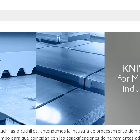
s, cuchillas o cuchillos, entendemos la industria de procesamiento de 
ampo para que coincidan con las especificaciones de herramientas ade