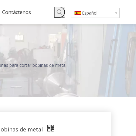
Contáctenos
Español
torias para cortar bobinas de metal
 bobinas de metal