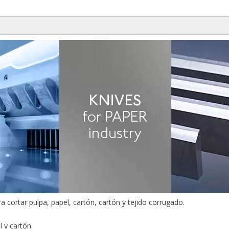
a cortar pulpa, papel, cartón, cartón y tejido corrugado.
l y cartón.