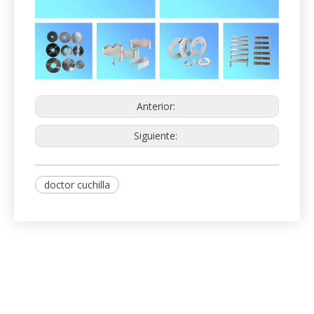
2. Cuchillas para maquinaria de
embalaje.
Suministramos diseños estándar y personalizados.
Nuestra gama de productos: cuchillas de sellador de
bandejas, cuchillas de bolsas de té, cuchillas de tijera,
cuchillos de envoltura de flujo y cuchillas, forma de
llenado vertical (Vffs) Los cuchillos de sello (Vffs) son
solo algunas de las cuchillas de embalaje que
fabricamos y suministramos a una amplia gama de
fabricantes y convertidores de envases. .