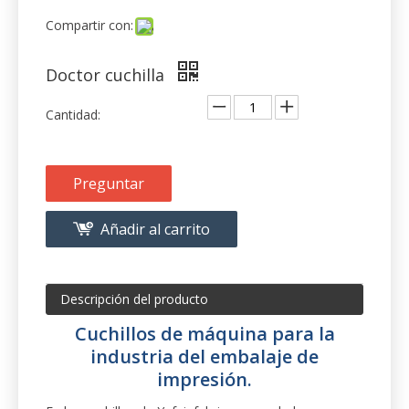
Preguntar
Añadir al carrito
Descripción del producto
Cuchillos de máquina para la
industria del embalaje de
impresión.
En los cuchillos de Yafei, fabricamos solo los
cuchillos de la máquina de envasado de la más alta
calidad y las cuchillas de la máquina de impresión.
Hecho de solo los aceros de herramientas
endurecidos de la más alta calidad y acero inoxidable
de calidad fina, las cuchillas industriales de Yafei
nunca decepcionan. Nuestras cuchillas de embalaje