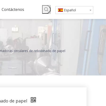
Contáctenos
Español
ortadoras circulares de rebobinado de papel
inado de papel