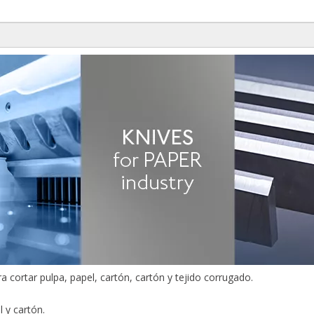
a cortar pulpa, papel, cartón, cartón y tejido corrugado.
l y cartón.