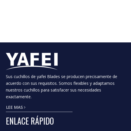
3. Hojas circulares para la industria de
conversión de tejidos.
Los cuchillos de Yafei suministran una amplia gama
de cuchillas de puntuación, cizallamiento y
cortadoras para satisfacer las necesidades del papel,
el tejido, la junta y las industrias de papel fino.
Incluyendo, pero no limitado: hojas de sierra de
troncos, ruedas de molienda CBN, cuchillas de
perforación y anvil, cuchillos de pañuelo, cuchillos de
empaque, knis de servilletas, cuchillo de corte
transversal, cuchillos de corte superior e inferior, etc.